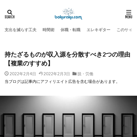
豊かな人生をつくる
脱・労働
HOME
持たざるものが収入源を分散すべき2つの理由【複業のすすめ】
支出を減らす工夫
時間術
休職・転職
エレキギター
このサイト
持たざるものが収入源を分散すべき2つの理由
【複業のすすめ】
2022年2月4日
2022年2月3日
脱・労働
当ブログは記事内にアフィリエイト広告を含む場合があります。