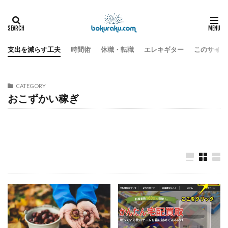
お金
収入を増やす工夫
おこずかい稼ぎ
HOME
支出を減らす工夫
時間術
休職・転職
エレキギター
このサイト
CATEGORY
おこずかい稼ぎ
メルカリ