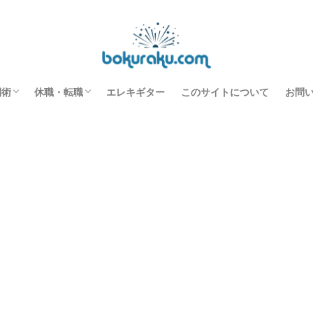
ぎ
楽天ポイントを効率よく獲得する方法【年間56,081ポイント】
間術
休職・転職
エレキギター
このサイトについて
お問
すすめ本
事の効率化
スク環境改善
長を促進させる
休職中の過ごし方
転職のノウハウ
機能性ディスペプシア
休職転職日記