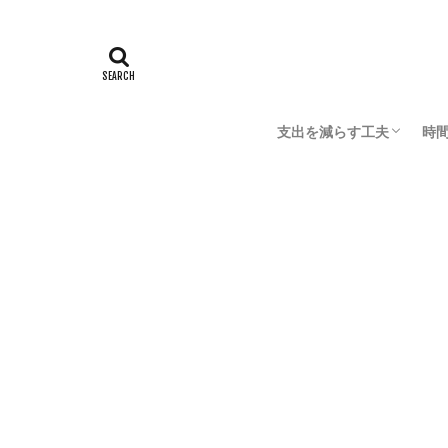
お金
収入を増やす工夫
おこずかい稼
HOME
支出を減らす工夫
時
節約の大原則
おこずかい稼ぎ
お
家
デ
成