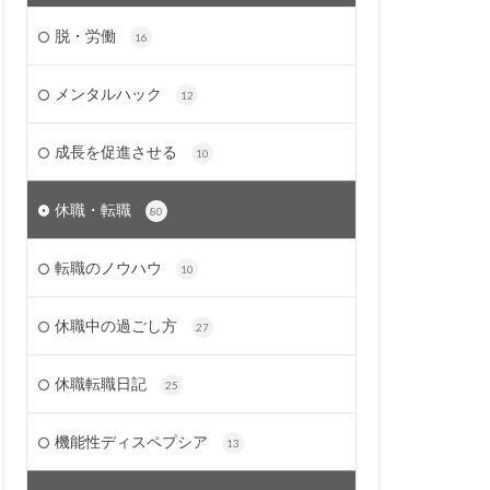
脱・労働
16
メンタルハック
12
成長を促進させる
10
休職・転職
80
転職のノウハウ
10
休職中の過ごし方
27
休職転職日記
25
機能性ディスペプシア
13