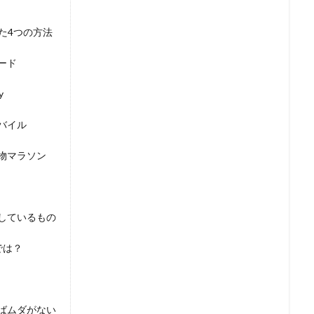
した4つの方法
ード
y
バイル
い物マラソン
しているもの
では？
ばムダがない