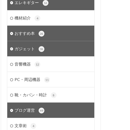
エレキギター
16
機材紹介
4
おすすめ本
28
ガジェット
38
音響機器
12
PC・周辺機器
11
靴・カバン・時計
8
ブログ運営
49
文章術
4