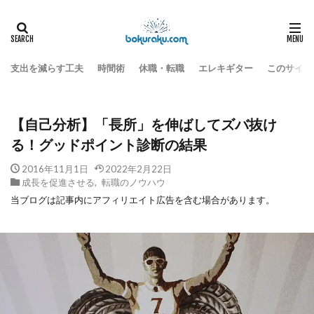
豊かな人生をつくる
成長を促進させる
HOME
【自己分析】「長所」を伸ばしてズバ抜ける！グッドポイント診断の結
支出を減らす工夫
時間術
休職・転職
エレキギター
このサイト
【自己分析】「長所」を伸ばしてズバ抜け
る！グッドポイント診断の結果
2016年11月1日
2022年2月22日
成長を促進させる
,
転職のノウハウ
当ブログは記事内にアフィリエイト広告を含む場合があります。