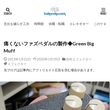
電子工作
自作エフェクター
HOME
痛くないファズペダルの製作◆Green Big Muff
支出を減らす工夫
時間術
休職・転職
エレキギター
このサイト
痛くないファズペダルの製作◆Green Big
Muff
2013年5月22日
2020年3月29日
自作エフェクター
エフェクター
当ブログは記事内にアフィリエイト広告を含む場合があります。