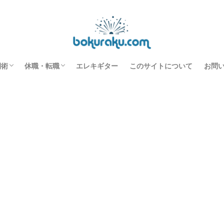
みこなすための電子回路オススメ本
間術
休職・転職
エレキギター
このサイトについて
お問
すすめ本
事の効率化
スク環境改善
長を促進させる
休職中の過ごし方
転職のノウハウ
機能性ディスペプシア
休職転職日記