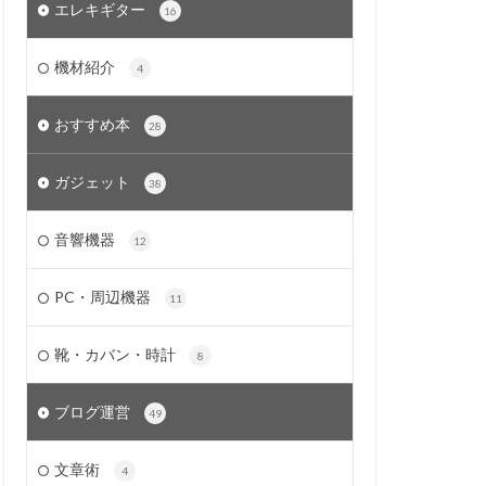
エレキギター
16
機材紹介
4
おすすめ本
28
ガジェット
38
音響機器
12
PC・周辺機器
11
靴・カバン・時計
8
ブログ運営
49
文章術
4