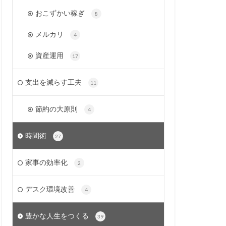
おこずかい稼ぎ
8
メルカリ
4
資産運用
17
支出を減らす工夫
11
節約の大原則
4
時間術
27
家事の効率化
2
デスク環境改善
4
豊かな人生をつくる
39