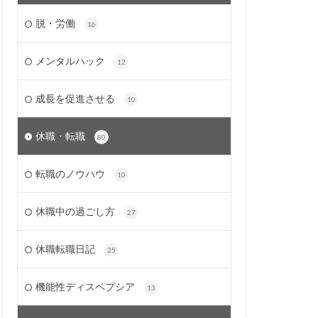
脱・労働
16
メンタルハック
12
成長を促進させる
10
休職・転職
80
転職のノウハウ
10
休職中の過ごし方
27
休職転職日記
25
機能性ディスペプシア
13