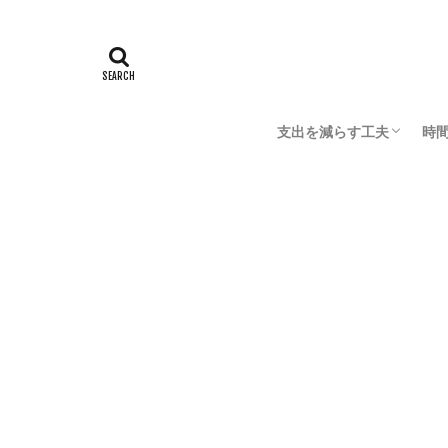
電子工作
【エンジニア1年目】トラ技を読
HOME
支出を減らす工夫
時
節約の大原則
おこずかい稼ぎ
お
家
デ
成