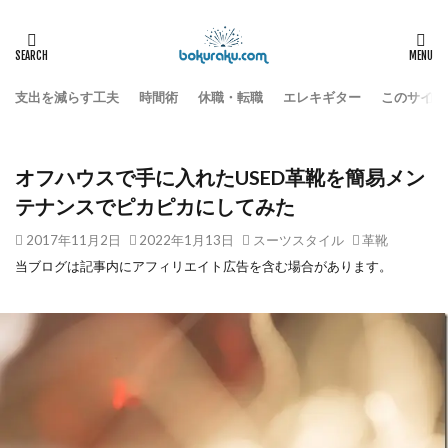
HOME
遊び
スーツスタイル
オフハウスで手に入れたUSED革靴を簡易メンテナンスでピカピカにし
支出を減らす工夫
時間術
休職・転職
エレキギター
このサイト
オフハウスで手に入れたUSED革靴を簡易メン
テナンスでピカピカにしてみた
2017年11月2日
2022年1月13日
スーツスタイル
革靴
当ブログは記事内にアフィリエイト広告を含む場合があります。