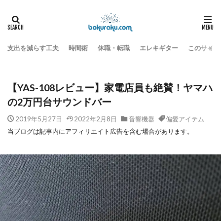
ガジェット
音響機器
HOME
【YAS-108レビュー】家電店員も絶賛！ヤマハの2万円台サウンドバー
支出を減らす工夫
時間術
休職・転職
エレキギター
このサイト
【YAS-108レビュー】家電店員も絶賛！ヤマハ
の2万円台サウンドバー
2019年5月27日
2022年2月8日
音響機器
偏愛アイテム
当ブログは記事内にアフィリエイト広告を含む場合があります。