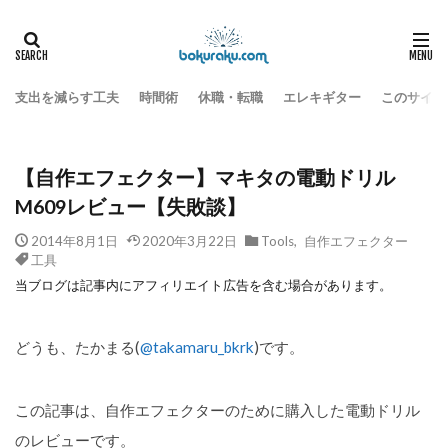
電子工作
Tools
HOME
【自作エフェクター】マキタの電動ドリルM609レビュー【失敗談】
支出を減らす工夫
時間術
休職・転職
エレキギター
このサイト
【自作エフェクター】マキタの電動ドリル
M609レビュー【失敗談】
2014年8月1日
2020年3月22日
Tools
,
自作エフェクター
工具
当ブログは記事内にアフィリエイト広告を含む場合があります。
どうも、たかまる(
@takamaru_bkrk
)です。
この記事は、自作エフェクターのために購入した電動ドリル
のレビューです。