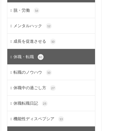
脱・労働
16
メンタルハック
12
成長を促進させる
10
休職・転職
80
転職のノウハウ
10
休職中の過ごし方
27
休職転職日記
25
機能性ディスペプシア
13