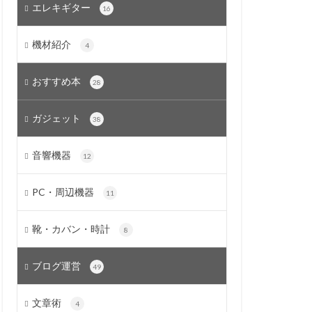
エレキギター
16
機材紹介
4
おすすめ本
28
ガジェット
38
音響機器
12
PC・周辺機器
11
靴・カバン・時計
8
ブログ運営
49
文章術
4