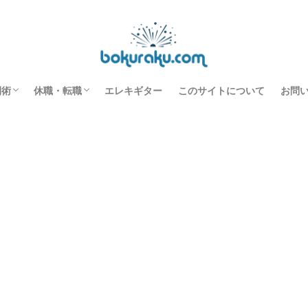
Voilamart BM-800を分解します【改造準備】
間術
休職・転職
エレキギター
このサイトについて
お問
すすめ本
事の効率化
スク環境改善
長を促進させる
休職中の過ごし方
転職のノウハウ
機能性ディスペプシア
休職転職日記