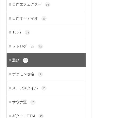
自作エフェクター
53
自作オーディオ
15
Tools
24
レトロゲーム
22
遊び
64
ポケモン攻略
9
スーツスタイル
25
サウナ道
15
ギター・DTM
15