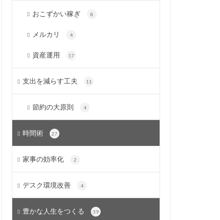
おこずかい稼ぎ
8
メルカリ
4
資産運用
17
支出を減らす工夫
11
節約の大原則
4
時間術
27
家事の効率化
2
デスク環境改善
4
豊かな人生をつくる
39