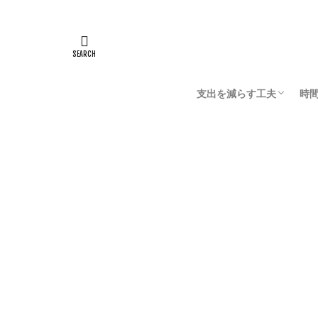
HOME
遊び
ギター・DTM
激安コンデンサーマイク
支出を減らす工夫
時
節約の大原則
おこずかい稼ぎ
お
家
デ
成