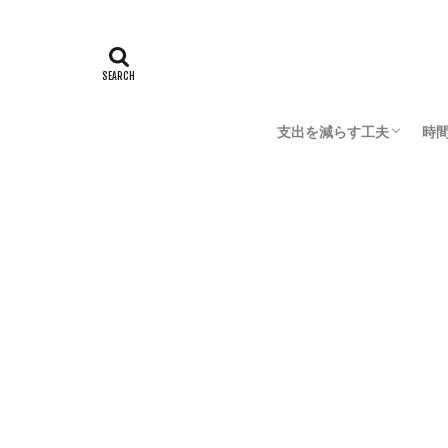
遊び
ギター・DTM
【歌ってみた】iP
HOME
支出を減らす工夫
時
節約の大原則
おこずかい稼ぎ
お
家
デ
成