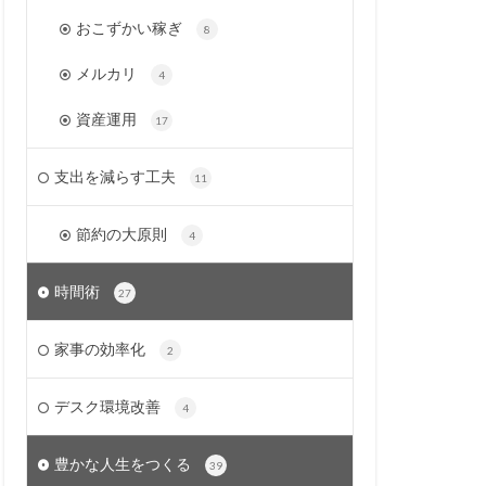
おこずかい稼ぎ
8
メルカリ
4
資産運用
17
支出を減らす工夫
11
節約の大原則
4
時間術
27
家事の効率化
2
デスク環境改善
4
豊かな人生をつくる
39