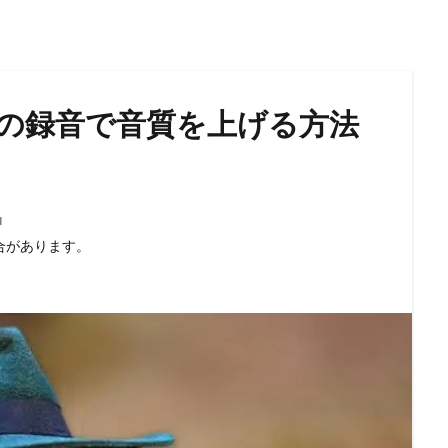
neの録音で音質を上げる方法
M
合があります。