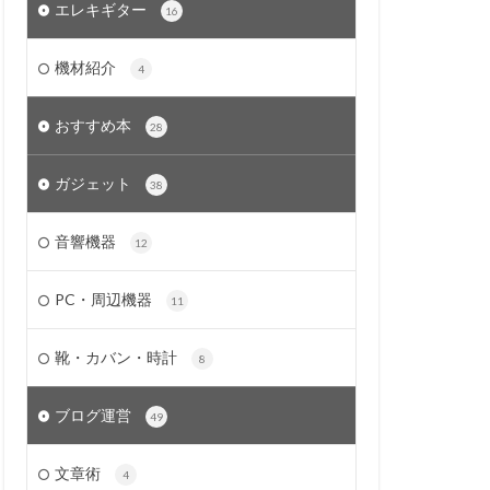
エレキギター
16
機材紹介
4
おすすめ本
28
ガジェット
38
音響機器
12
PC・周辺機器
11
靴・カバン・時計
8
ブログ運営
49
文章術
4