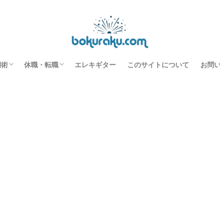
honeの録音で音質を上げる方法【宅録】
間術
休職・転職
エレキギター
このサイトについて
お問
すすめ本
事の効率化
スク環境改善
長を促進させる
休職中の過ごし方
転職のノウハウ
機能性ディスペプシア
休職転職日記