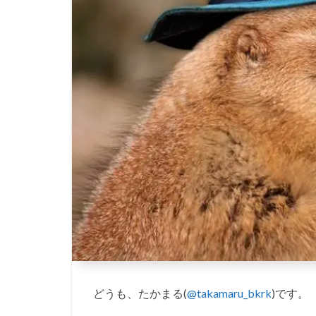
どうも、たかまる(
@takamaru_bkrk
)です。