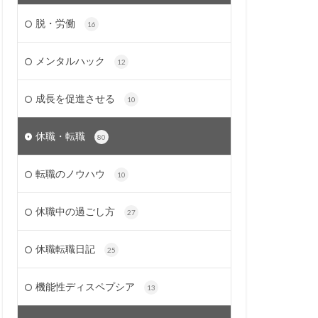
脱・労働
16
メンタルハック
12
成長を促進させる
10
休職・転職
80
転職のノウハウ
10
休職中の過ごし方
27
休職転職日記
25
機能性ディスペプシア
13