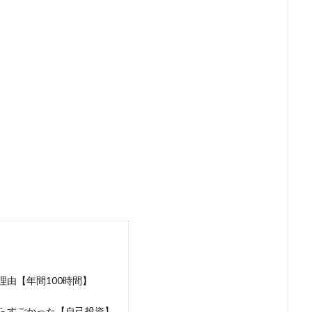
由【年間100時間】
らすごかった【自己投資】