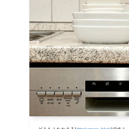
どうも！たかまる(
@takamaru_bkrk
)です！