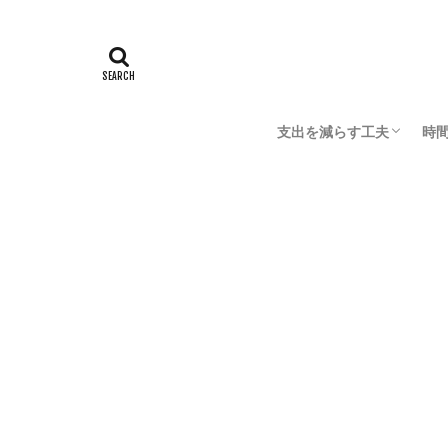
時間術
家事の効率化
費用対効果がメ
HOME
支出を減らす工夫
時
節約の大原則
おこずかい稼ぎ
お
家
デ
成