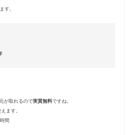
れます。
年
。
で元が取れるので
実質無料
ですね。
使えます。
0時間