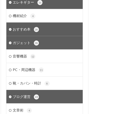
エレキギター
16
機材紹介
4
おすすめ本
28
ガジェット
38
音響機器
12
PC・周辺機器
11
靴・カバン・時計
8
ブログ運営
49
文章術
4