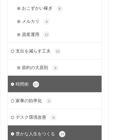
おこずかい稼ぎ
8
メルカリ
4
資産運用
17
支出を減らす工夫
11
節約の大原則
4
時間術
27
家事の効率化
2
デスク環境改善
4
豊かな人生をつくる
39