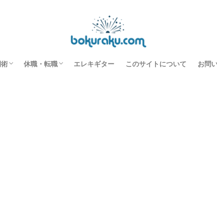
ッチャ高い自己投資は食洗機である理由【実質無料】
間術
休職・転職
エレキギター
このサイトについて
お問
すすめ本
事の効率化
スク環境改善
長を促進させる
休職中の過ごし方
転職のノウハウ
機能性ディスペプシア
休職転職日記