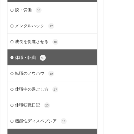
脱・労働
16
メンタルハック
12
成長を促進させる
10
休職・転職
80
転職のノウハウ
10
休職中の過ごし方
27
休職転職日記
25
機能性ディスペプシア
13